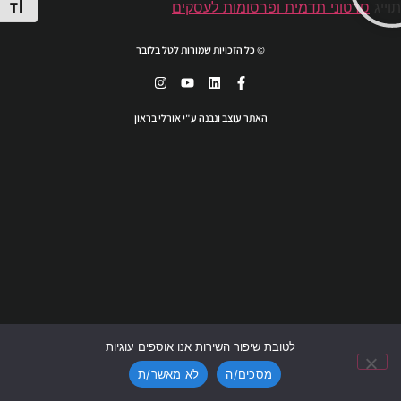
תוייג
סרטוני תדמית ופרסומות לעסקים
מתג גוד
© כל הזכויות שמורות לטל בלובר
האתר עוצב ונבנה ע"י אורלי בראון
לטובת שיפור השירות אנו אוספים עוגיות
מסכים/ה
לא מאשר/ת